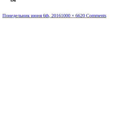
Опубликовано
Полный
Понедельник июня 6th, 2016
1000 × 662
0 Comments
размер