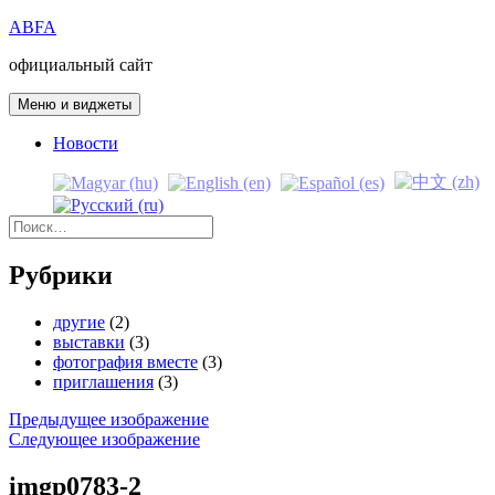
Перейти
ABFA
к
официальный сайт
содержимому
Меню и виджеты
Новости
Найти:
Рубрики
другие
(2)
выставки
(3)
фотография вместе
(3)
приглашения
(3)
Предыдущее изображение
Следующее изображение
imgp0783-2