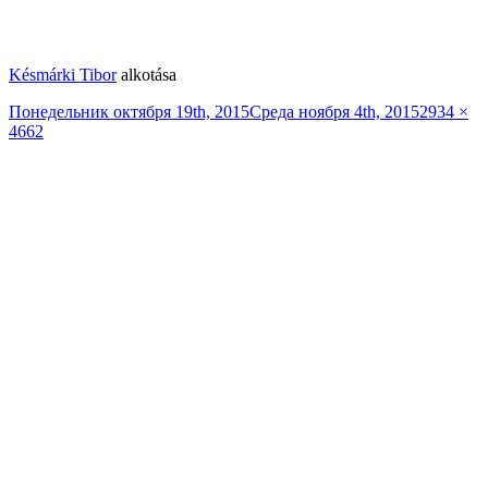
Késmárki Tibor
alkotása
Опубликовано
Полный
Понедельник октября 19th, 2015
Среда ноября 4th, 2015
2934 ×
размер
4662