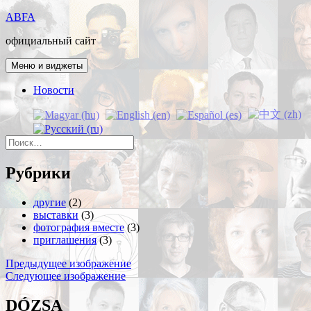
Перейти
ABFA
к
официальный сайт
содержимому
Меню и виджеты
Новости
Найти:
Рубрики
другие
(2)
выставки
(3)
фотография вместе
(3)
приглашения
(3)
Предыдущее изображение
Следующее изображение
DÓZSA