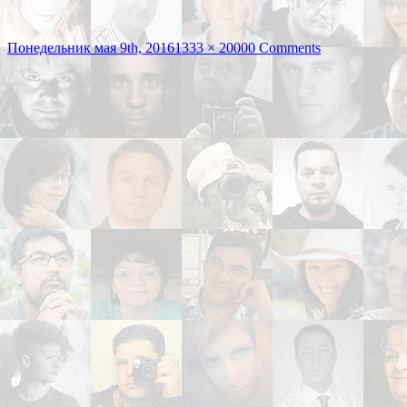
Опубликовано
Полный
Понедельник мая 9th, 2016
1333 × 2000
0 Comments
размер