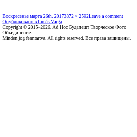
Опубликовано
Полный
Воскресенье марта 26th, 2017
3872 × 2592
Leave a comment
Навигация
размер
Опубликовано в
Tamás Varga
Copyright © 2015–2026. Ad Hoc Будапешт Творческое Фото
по
Объединение.
записям
Minden jog fenntartva. All rights reserved. Все права защищены.