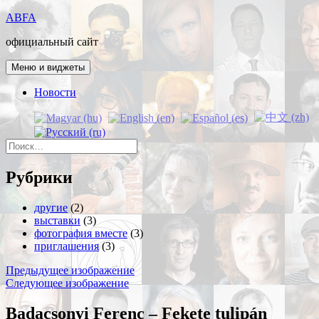
Перейти
ABFA
к
официальный сайт
содержимому
Меню и виджеты
Новости
Найти:
Рубрики
другие
(2)
выставки
(3)
фотография вместе
(3)
приглашения
(3)
Предыдущее изображение
Следующее изображение
Badacsonyi Ferenc – Fekete tulipán