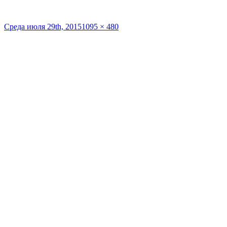
Опубликовано
Полный
Среда июля 29th, 2015
1095 × 480
размер